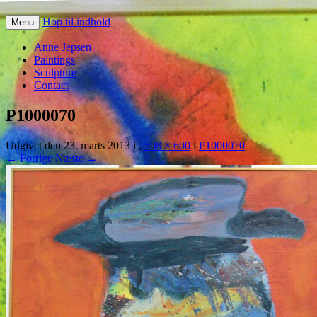
Hop til indhold
Menu
Anne Jepsen
Paintings
Sculpture
Contact
P1000070
Udgivet den
23. marts 2013
i
,
598 × 600
i
P1000070
← Forrige
Næste →