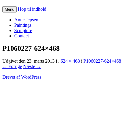
Hop til indhold
Menu
Anne Jepsen
Paintings
Sculpture
Contact
P1060227-624×468
Udgivet den
23. marts 2013
i
,
624 × 468
i
P1060227-624×468
← Forrige
Næste →
Drevet af WordPress